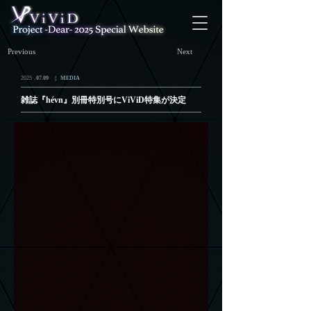
Previous
Next
.
2025
07.09
￤
MEDIA
雑誌『hévn』別冊特別号にViViD特集が決定