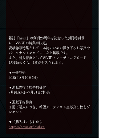
雑誌「hévn」の創刊23周年を記念した別冊特別号
に、ViViDの特集が決定。
表紙巻頭特集として、本誌のための撮り下ろし写真や
パーソナルインタビューなど掲載です。
また、封入特典としてViViDトレーディングカード
13種類のうち、1枚が封入されます。
▼一般発売
2025年8月10日(日)
▼通販先行予約特典受付
7月9日(水)～7月31日(木)迄
▼通販予約特典
１冊ご購入につき、希望アーティスト生写真１枚をプ
レゼント
▼ご購入はこちらから
https://hevn.official.ec