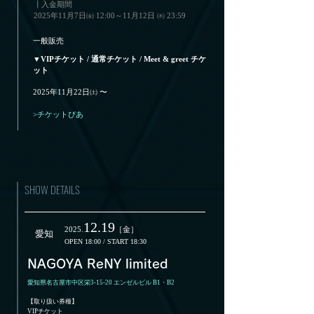
┃入金期間
2025年11月7日㈮ 12:00～11月12日 ㈬ 23:59​
一般販売
▼VIPチケット / 通常チケット / Meet & greet チケ
ット
2025年11月22日㈯ 〜
>チケットぴあ
SHOW DETAILS
12
.19
2025.
［金］
愛知
​OPEN 18:00 /
START 18:30
NAGOYA ReNY limited
愛知県名古屋市中区栄3-15-20 エンゼルビル B1・B2
【取り扱い券種】
​VIPチケット