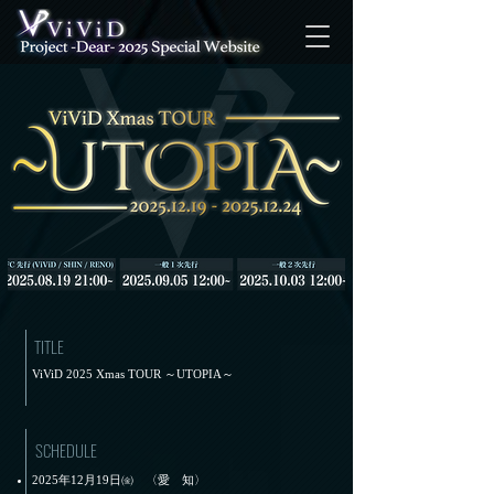
TITLE
ViViD 2025 Xmas TOUR ～UTOPIA～
SCHEDULE
2025年12月19日㈮ 〈愛 知〉