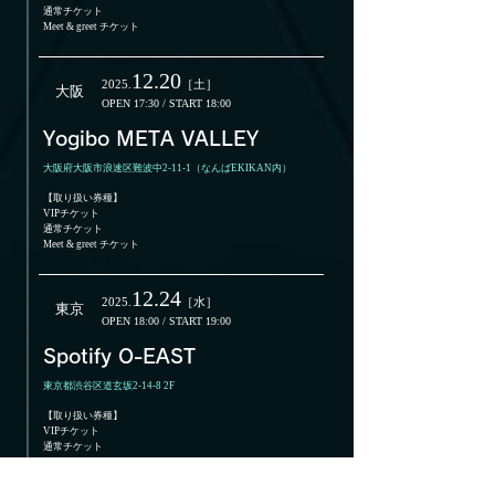
通常チケット
Meet & greet チケット
12
.20
2025.
［土］
大阪
​OPEN 17:30 /
START 18:00
Yogibo META VALLEY
大阪府大阪市浪速区難波中2-11-1（なんばEKIKAN内）
【取り扱い券種】
​VIPチケット
通常チケット
Meet & greet チケット
12
.24
2025.
［水］
東京
​OPEN 18:00 /
START 19:00
Spotify O-EAST
東京都渋谷区道玄坂2-14-8 2F
【取り扱い券種】
​VIPチケット
通常チケット
Meet & greet チケット