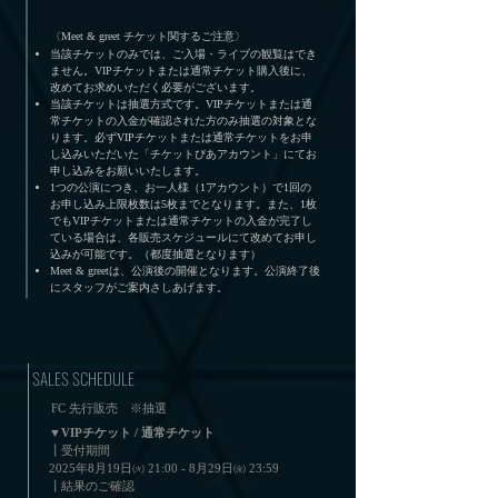
〈Meet & greet チケット関するご注意〉
当該チケットのみでは、ご入場・ライブの観覧はでき
ません。VIPチケットまたは通常チケット購入後に、
改めてお求めいただく必要がございます。
当該チケットは抽選方式です。VIPチケットまたは通
常チケットの入金が確認された方のみ抽選の対象とな
ります。必ずVIPチケットまたは通常チケットをお申
し込みいただいた「チケットぴあアカウント」にてお
申し込みをお願いいたします。
1つの公演につき、お一人様（1アカウント）で1回の
お申し込み上限枚数は5枚までとなります。また、1枚
でもVIPチケットまたは通常チケットの入金が完了し
ている場合は、各販売スケジュールにて改めてお申し
込みが可能です。（都度抽選となります）
Meet & greetは、公演後の開催となります。公演終了後
にスタッフがご案内さしあげます。
SALES SCHEDULE
FC 先行販売 ※抽選
▼VIPチケット / 通常チケット
┃受付期間
2025年8月19日㈫ 21:00 - 8月29日㈮ 23:59
┃結果のご確認