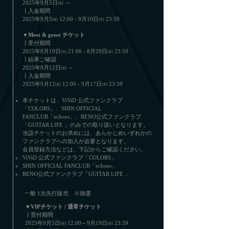
2025年9月5日㈮ ～
┃入金期間
2025年9月5㈮ 12:00 - 9月10日㈬ 23:59
▼Meet & greet チケット
┃受付期間
2025年8月19日㈫ 21:00 - 8月29日㈮ 23:59
┃結果ご確認
2025年9月12日㈮ ～
┃入金期間
2025年9月12㈮ 12:00 - 9月17日㈬ 23:59
本チケットは、ViViD 公式ファンクラブ
「COLORS」、SHIN OFFICIAL
FANCLUB「echoes」、RENO公式ファンクラブ
「GUITAR LIFE 」のみでの取り扱いとなります。
当該チケットのお求めには、あらかじめいずれかの
ファンクラブへの加入が必要となります。
会員登録方法などは、下記からご確認ください。
ViViD 公式ファンクラブ「COLORS」
SHIN OFFICIAL FANCLUB「echoes」
RENO公式ファンクラブ「GUITAR LIFE 」
一般 1次先行販売 ※抽選
▼VIPチケット / 通常チケット
┃受付期間
2025年9月5日㈮ 12:00～9月19日㈮ 23:59