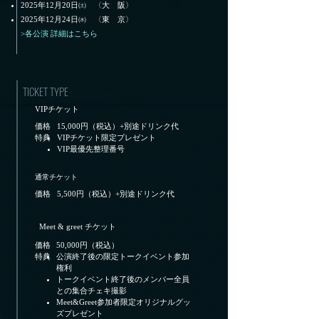
2025年12月20日㈯ 〈大 阪〉
2025年12月24日㈬ 〈東 京
〉
>各公演 詳細はこちら
TICKET TYPE
VIPチケット
価格
15,000円（税込）+別途ドリンク代
​特典
VIPチケット限定プレゼント
​VIP最優先整理番号
通常チケット
価格
5,500円（税込）+別途ドリンク代
Meet & greet チケット
価格
50,000円（税込）
​特典
公演終了後の限定トークイベント参加
権利
トークイベント終了後のメンバー全員
との集合チェキ撮影
Meet&Greet参加者限定オリジナルグッ
ズプレゼント