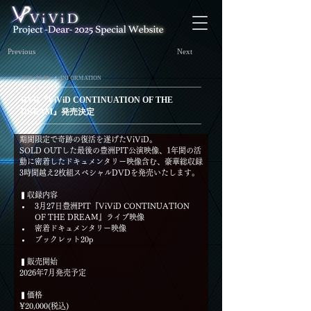
Previous
Next
.
2026
04.30
￤
INFORMATION
DVD『ViViD CONTINUATION OF THE
DREAM』発売決定
期間限定で奇跡の復活を遂げたViViD。
SOLD OUTした最後の豊洲PIT公演映像、1年間の活
動に密着したドキュメンタリー映像含む、豪華総収録
3時間越え2枚組スペシャルDVDを発売いたします。
▍収録内容
3月27日豊洲PIT『ViViD CONTINUATION 
OF THE DREAM』ライブ映像
密着ドキュメンタリー映像
ブックレット20p
▍販売開始
2026年7月発売予定
▍価格
¥20,000(税込)