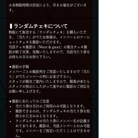
※各物販時間は状況により、早まる場合がございま
す。
▍ランダムチェキについて
物販にて販売する「ランダムチェキ」を購入いただ
き、「当たり」がでたお客様は、メンバーとのツーシ
ョットチェキを撮影いただけます。
当該チェキ撮影は「Meet & greet」の集合チェキ撮
影が終了次第、実施いたしますので、当該当たり券を
お持ちの方はお待ち下さい。
▼撮影の手順
メンバーごとの撮影列をご用意いたしますので「当た
り」がでたメンバーの列にお並び下さい。
スタッフが順次ご案内いたしますので、順番が来たら
スタッフの指示にしたがって速やかに撮影のご対応を
お願い申し上げます。
▼撮影にあたってのご注意
当たり券は当日のご利用のみ可能となります。
撮影できるのは、ランダムチェキの当たり券を取
得された方のみとなります。
ランダムチェキの当たり券にメンバー名が記載さ
れております。撮影は、当該メンバーとのみ可能
です。メンバーをご指定いただくことはできませ
ん。