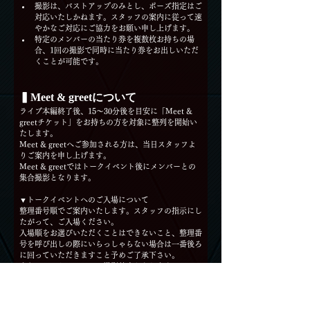
撮影は、バストアップのみとし、ポーズ指定はご
対応いたしかねます。スタッフの案内に従って速
やかなご対応にご協力をお願い申し上げます。
特定のメンバーの当たり券を複数枚お持ちの場
合、1回の撮影で同時に当たり券をお出しいただ
くことが可能です。
▍Meet & greetについて
ライブ本編終了後、15〜30分後を目安に「Meet & 
greetチケット」をお持ちの方を対象に整列を開始い
たします。
Meet & greetへご参加される方は、当日スタッフよ
りご案内を申し上げます。
Meet & greetではトークイベント後にメンバーとの
集合撮影となります。
▼トークイベントへのご入場について
整理番号順でご案内いたします。スタッフの指示にし
たがって、ご入場ください。
入場順をお選びいただくことはできないこと、整理番
号を呼び出しの際にいらっしゃらない場合は一番後ろ
に回っていただきますこと予めご了承下さい。
また、トークイベントは撮影禁止となります。
▼メンバーとの集合チェキ撮影について
集合チェキ撮影会はトークイベント終了後にスタッフ