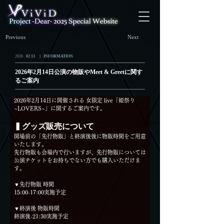
Previous
Next
.
2026
02.13
￤
INFORMATION
2026年2月14日公演の物販やMeet & Greetに関す
るご案内
2026年2月14日に開催される 女限定 live「姫祭り
~LOVERS~」に関するご案内です。
▍グッズ販売について
開場前の「先行物販」と終演後後に物販時間をご用意
いたします。
先行物販も会場内で行いますが、先行物販については
公演チケットをお持ちでない方でも購入いただけま
す。
▼先行物販 時間
15:00-17:00実施予定
▼終演後 物販時間
終演後-21:30実施予定