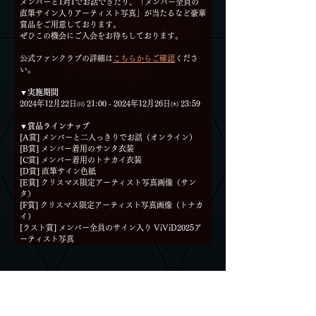
メンバーと1対1でお話できたり、「メンバー全員の
直筆サイン入りアーティスト写真」が当たるなど豪華
賞品をご用意しております。
ぜひこの機会にご入会をお待ちしております。
公式ファンクラブの詳細は
こちらからご確認
くださ
い。
▼実施期間
2024年12月22日㈰ 21:00 - 2024年12月26日㈭ 23:59
▼賞品ラインナップ
[A賞] メンバーと二人っきりでお話（オンライン）
[B賞] メンバー着用のサンタ衣装
[C賞] メンバー着用のトナカイ衣装
[D賞] 直筆サイン色紙
[E賞] クリスマス限定アーティスト写真画像（サン
タ）
[F賞] クリスマス限定アーティスト写真画像（トナカ
イ）
[ラスト賞] メンバー全員のサイン入り ViViD2025ア
ーティスト写真
VIVID OFFICIAL YouTube